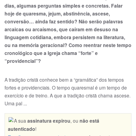
dias, algumas perguntas simples e concretas. Falar
hoje de quaresma, jejum, abstinência, ascese,
conversão… ainda faz sentido? Não serão palavras
arcaicas ou arcaísmos, que caíram em desuso na
linguagem cotidiana, embora persistem na literatura,
ou na me­mó­ria geracional? Como reentrar neste tempo
crono­lógico que a Igreja chama “forte” e
“providencial”?
A tradição cristã conhece bem a “gramática” dos tem­pos
fortes e providenciais. O tempo quaresmal é um tempo de
exercício e de treino. A que a tradição cristã chama ascese.
Uma pal ...
A sua
assinatura expirou
, ou
não está
autenticado
!