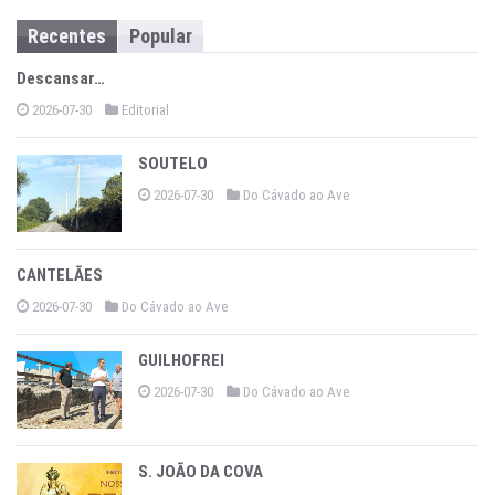
Recentes
Popular
Descansar…
2026-07-30
Editorial
SOUTELO
2026-07-30
Do Cávado ao Ave
CANTELÃES
2026-07-30
Do Cávado ao Ave
GUILHOFREI
2026-07-30
Do Cávado ao Ave
S. JOÃO DA COVA