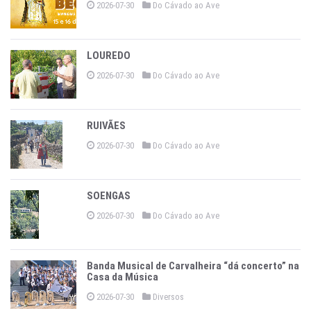
2026-07-30
Do Cávado ao Ave
LOUREDO
2026-07-30
Do Cávado ao Ave
RUIVÃES
2026-07-30
Do Cávado ao Ave
SOENGAS
2026-07-30
Do Cávado ao Ave
Banda Musical de Carvalheira “dá concerto” na
Casa da Música
2026-07-30
Diversos