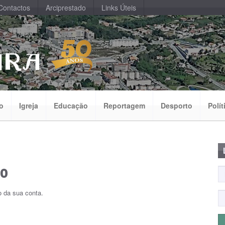
Contactos
Arciprestado
Links Úteis
o
Igreja
Educação
Reportagem
Desporto
Polít
so
o da sua conta.