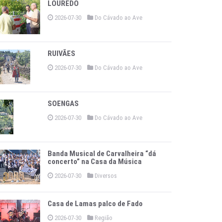
LOUREDO
2026-07-30
Do Cávado ao Ave
RUIVÃES
2026-07-30
Do Cávado ao Ave
SOENGAS
2026-07-30
Do Cávado ao Ave
Banda Musical de Carvalheira “dá
concerto” na Casa da Música
2026-07-30
Diversos
Casa de Lamas palco de Fado
2026-07-30
Região