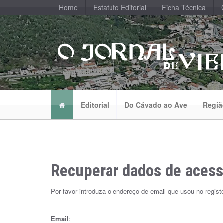
Home
Estatuto Editorial
Ficha Técnica
Editorial
Do Cávado ao Ave
Regiã
Recuperar dados de aces
Por favor introduza o endereço de email que usou no regist
Email
: