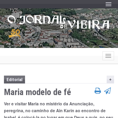
Toggle
Toggle
Editorial
Maria modelo de fé
Ver e visitar Maria no mistério da Anunciação,
peregrina, no caminho de Ain Karin ao encontro de
Isabel, é colocá-la no lugar em que Deus a quis, no seu