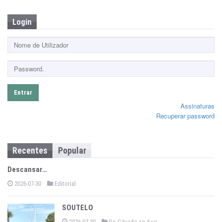
Login
Entrar
Assinaturas
Recuperar password
Recentes
Popular
Descansar…
2026-07-30
Editorial
SOUTELO
2026-07-30
Do Cávado ao Ave