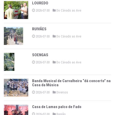
LOUREDO
2026-07-30
Do Cávado ao Ave
RUIVÃES
2026-07-30
Do Cávado ao Ave
SOENGAS
2026-07-30
Do Cávado ao Ave
Banda Musical de Carvalheira “dá concerto” na
Casa da Música
2026-07-30
Diversos
Casa de Lamas palco de Fado
2026-07-30
Região