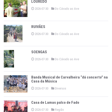
LOUREDO
2026-07-30
Do Cávado ao Ave
RUIVÃES
2026-07-30
Do Cávado ao Ave
SOENGAS
2026-07-30
Do Cávado ao Ave
Banda Musical de Carvalheira “dá concerto” na
Casa da Música
2026-07-30
Diversos
Casa de Lamas palco de Fado
2026-07-30
Região