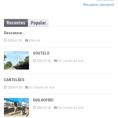
Recuperar password
Recentes
Popular
Descansar…
2026-07-30
Editorial
SOUTELO
2026-07-30
Do Cávado ao Ave
CANTELÃES
2026-07-30
Do Cávado ao Ave
GUILHOFREI
2026-07-30
Do Cávado ao Ave