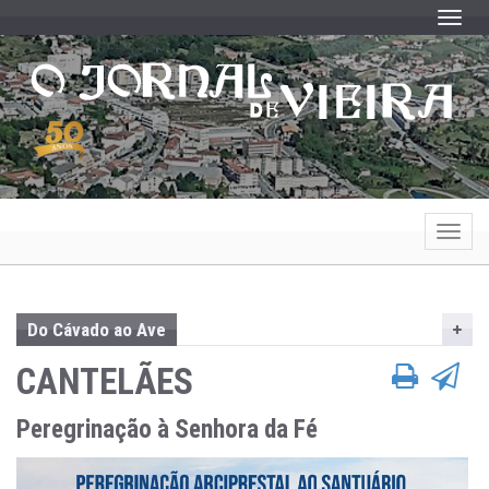
Toggle
Toggle
Do Cávado ao Ave
CANTELÃES
Peregrinação à Senhora da Fé