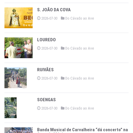
S. JOÃO DA COVA
2026-07-30
Do Cávado ao Ave
LOUREDO
2026-07-30
Do Cávado ao Ave
RUIVÃES
2026-07-30
Do Cávado ao Ave
SOENGAS
2026-07-30
Do Cávado ao Ave
Banda Musical de Carvalheira “dá concerto” na