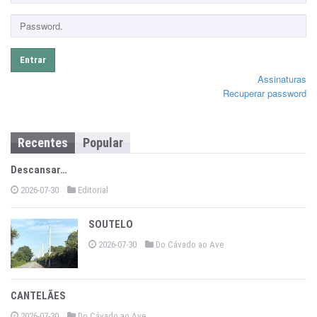
Entrar
Assinaturas
Recuperar password
Recentes
Popular
Descansar…
2026-07-30
Editorial
SOUTELO
2026-07-30
Do Cávado ao Ave
CANTELÃES
2026-07-30
Do Cávado ao Ave