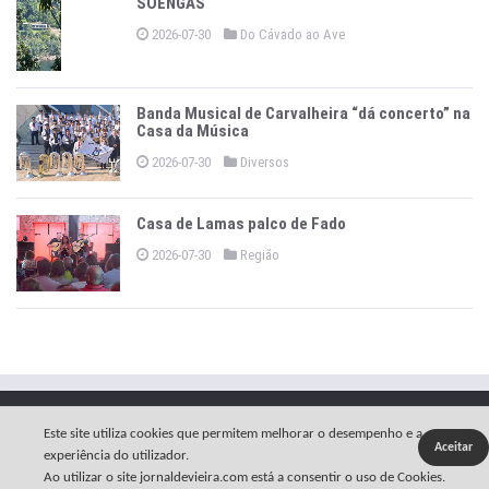
SOENGAS
2026-07-30
Do Cávado ao Ave
Banda Musical de Carvalheira “dá concerto” na
Casa da Música
2026-07-30
Diversos
Casa de Lamas palco de Fado
2026-07-30
Região
Copyright © 2026 -
O Jornal de Vieira
.
Política Privacidade
Este site utiliza cookies que permitem melhorar o desempenho e a
Aceitar
Estatuto Editorial
Ficha Técnica
Contactos
experiência do utilizador.
Ao utilizar o site jornaldevieira.com está a consentir o uso de Cookies.
Arciprestado
Links Úteis