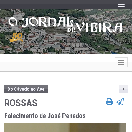
Toggle
Toggle
Do Cávado ao Ave
ROSSAS
Falecimento de José Penedos