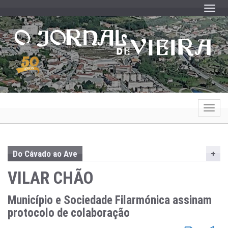
Toggle
Toggle
Do Cávado ao Ave
VILAR CHÃO
Município e Sociedade Filarmónica assinam
protocolo de colaboração