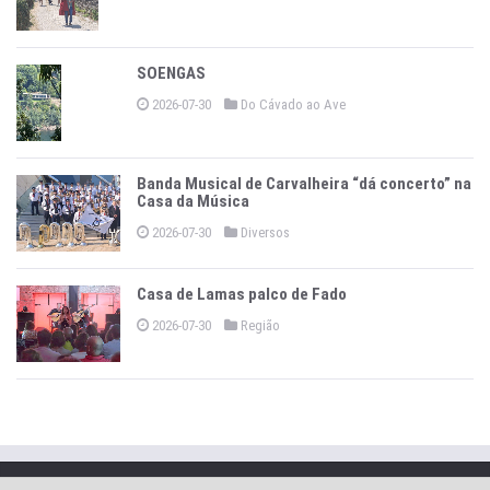
SOENGAS
2026-07-30
Do Cávado ao Ave
Banda Musical de Carvalheira “dá concerto” na
Casa da Música
2026-07-30
Diversos
Casa de Lamas palco de Fado
2026-07-30
Região
Copyright © 2026 -
O Jornal de Vieira
.
Política Privacidade