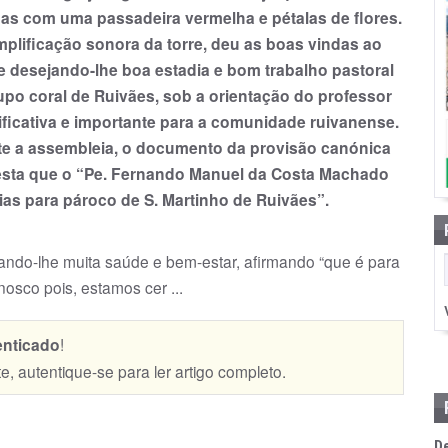
s com uma passadeira vermelha e pétalas de flores.
mplificação sonora da torre, deu as boas vindas ao
e desejando-lhe boa estadia e bom trabalho pastoral
upo coral de Ruivães, sob a orientação do professor
ificativa e importante para a comunidade ruivanense.
nte a assembleia, o documento da provisão canónica
testa que o “Pe. Fernando Manuel da Costa Machado
ias para pároco de S. Martinho de Ruivães”.
ejando-lhe muita saúde e bem-estar, afirmando “que é para
nosco pois, estamos cer ...
enticado
!
te, autentique-se para ler artigo completo.
D