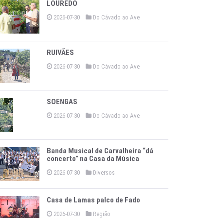
LOUREDO
2026-07-30
Do Cávado ao Ave
RUIVÃES
2026-07-30
Do Cávado ao Ave
SOENGAS
2026-07-30
Do Cávado ao Ave
Banda Musical de Carvalheira “dá
concerto” na Casa da Música
2026-07-30
Diversos
Casa de Lamas palco de Fado
2026-07-30
Região