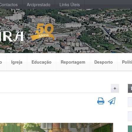
Contactos
Arciprestado
Links Úteis
o
Igreja
Educação
Reportagem
Desporto
Polít