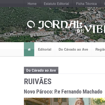
Home
Estatuto Editorial
Ficha Técnica
Editorial
Do Cávado ao Ave
Regiã
Do Cávado ao Ave
RUIVÃES
Novo Pároco: P.e Fernando Machado