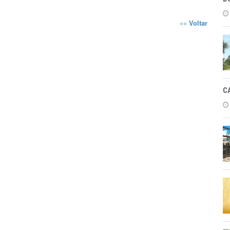
««
Voltar
C