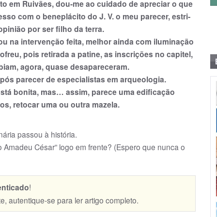
to em Rui­vães, dou-me ao cuidado de apreciar o que
resso com o beneplácito do J. V. o meu parecer, estri­
inião por ser filho da terra.
ou na intervenção feita, melhor ainda com iluminação
reu, pois retirada a patine, as inscrições no capitel,
ebiam, ago­ra, quase desapareceram.
ós parecer de especialistas em ar­queo­logia.
 está bonita, mas… assim, parece uma edificação
os, retocar uma ou outra ma­zela.
ária passou à história.
 Ama­deu César” logo em fren­te? (Espero que nunca o
enticado
!
te, autentique-se para ler artigo completo.