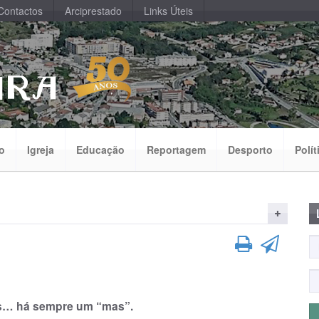
Contactos
Arciprestado
Links Úteis
o
Igreja
Educação
Reportagem
Desporto
Polít
as… há sempre um “mas”.