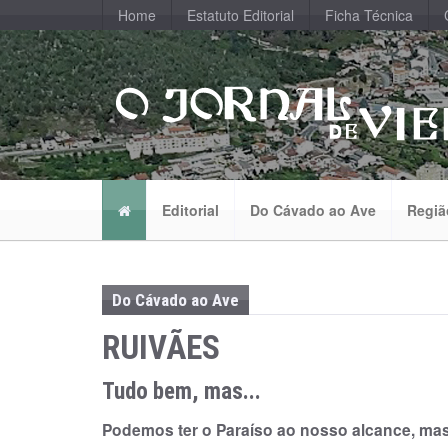
Home
Estatuto Editorial
Ficha Técnica
Editorial
Do Cávado ao Ave
Regiã
Do Cávado ao Ave
RUIVÃES
Tudo bem, mas...
Podemos ter o Paraíso ao nosso alcance, m