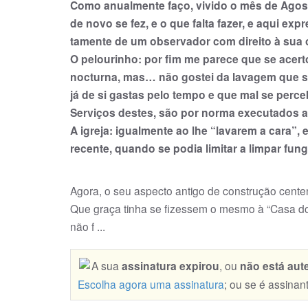
Como anualmente faço, vi­vi­do o mês de Agos
de novo se fez, e o que falta fazer, e aqui exp
ta­mente de um observador com direito à sua op
O pelourinho: por fim me parece que se acert
no­cturna, mas… não gos­tei da lavagem que sof
já de si gastas pelo tempo e que mal se perc
Serviços destes, são por norma executados ap
A igreja: igualmente ao lhe “lavarem a cara”,
recente, quando se podia limitar a limpar fung
Agora, o seu aspecto antigo de construção centen
Que graça tinha se fizessem o mesmo à “Casa do
não f ...
A sua
assinatura expirou
, ou
não está aut
Escolha agora uma assinatura
; ou se é assinan