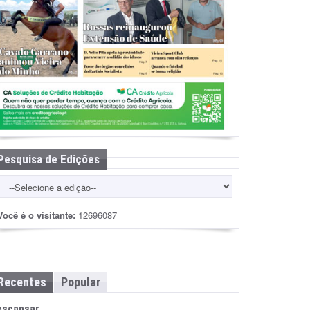
Pesquisa de Edições
Você é o visitante:
12696087
Recentes
Popular
escansar…