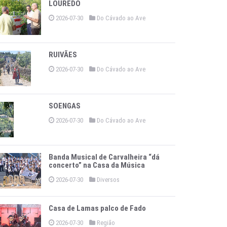
LOUREDO
2026-07-30
Do Cávado ao Ave
RUIVÃES
2026-07-30
Do Cávado ao Ave
SOENGAS
2026-07-30
Do Cávado ao Ave
Banda Musical de Carvalheira “dá
concerto” na Casa da Música
2026-07-30
Diversos
Casa de Lamas palco de Fado
2026-07-30
Região