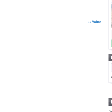
««
Voltar
D