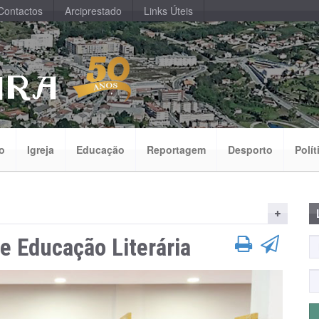
Contactos
Arciprestado
Links Úteis
o
Igreja
Educação
Reportagem
Desporto
Polít
de Educação Literária