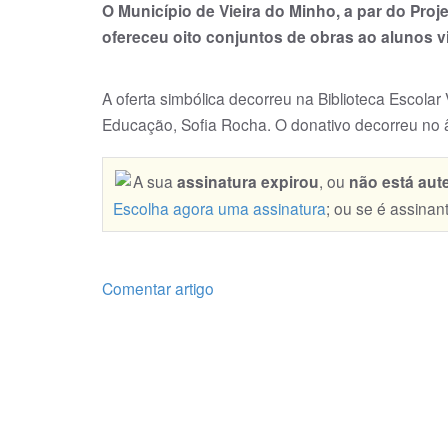
O Município de Vieira do Minho, a par do Proj
ofereceu oito conjuntos de obras ao alunos vi
A oferta simbólica de­cor­reu na Biblioteca Esco­l
Educação, Sofia Rocha. O donativo decorreu no âm
A sua
assinatura expirou
, ou
não está aut
Escolha agora uma assinatura
; ou se é assinan
Comentar artigo