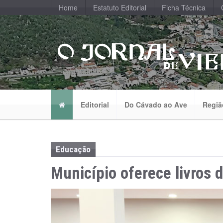
Home
Estatuto Editorial
Ficha Técnica
Editorial
Do Cávado ao Ave
Regiã
Educação
Município oferece livros 