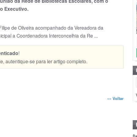
união da Rede de Bibliotecas Escolares, com o
vo Executivo.
Filipe de Oliveira acompanhado da Vereadora da
ipal a Coordenadora Interconcelhia da Re ...
enticado
!
te, autentique-se para ler artigo completo.
««
Voltar
D