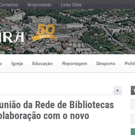
Contactos
Arciprestado
Links Úteis
o
Igreja
Educação
Reportagem
Desporto
Polít
união da Rede de Bibliotecas
colaboração com o novo