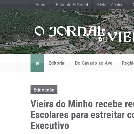
Home
Estatuto Editorial
Ficha Técnica
Editorial
Do Cávado ao Ave
Regiã
Educação
Vieira do Minho recebe re
Escolares para estreitar 
Executivo