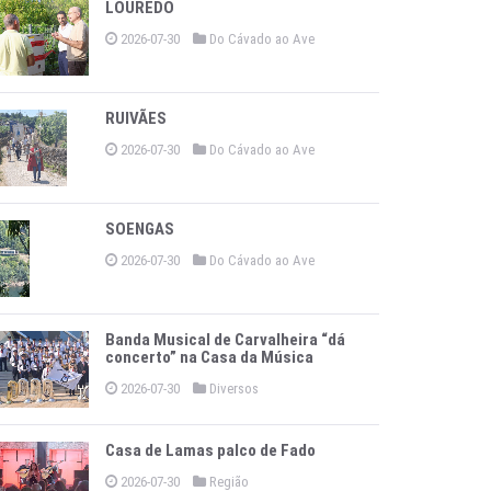
LOUREDO
2026-07-30
Do Cávado ao Ave
RUIVÃES
2026-07-30
Do Cávado ao Ave
SOENGAS
2026-07-30
Do Cávado ao Ave
Banda Musical de Carvalheira “dá
concerto” na Casa da Música
2026-07-30
Diversos
Casa de Lamas palco de Fado
2026-07-30
Região