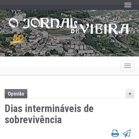
Toggle
Toggle
Opinião
Dias intermináveis de
sobrevivência