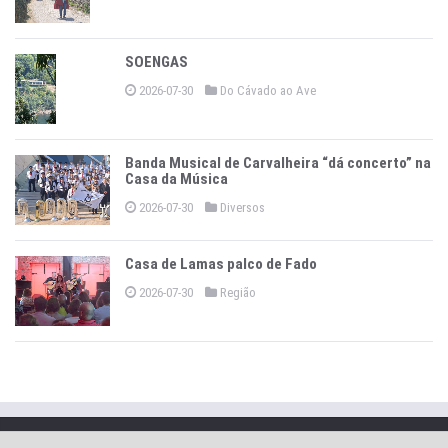
SOENGAS
2026-07-30
Do Cávado ao Ave
Banda Musical de Carvalheira “dá concerto” na
Casa da Música
2026-07-30
Diversos
Casa de Lamas palco de Fado
2026-07-30
Região
Copyright © 2026 -
O Jornal de Vieira
.
Política Privacidade