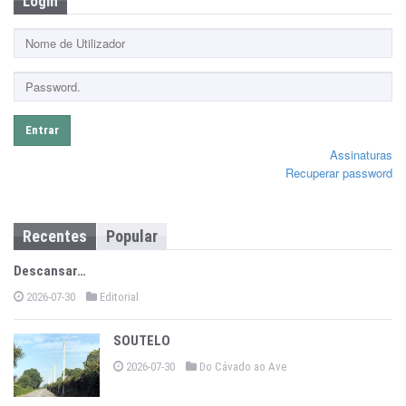
Login
Entrar
Assinaturas
Recuperar password
Recentes
Popular
Descansar…
2026-07-30
Editorial
SOUTELO
2026-07-30
Do Cávado ao Ave