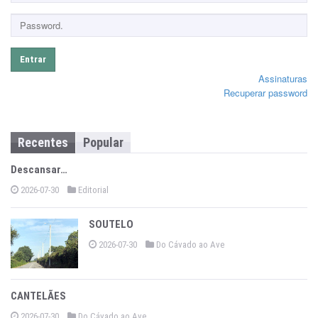
Entrar
Assinaturas
Recuperar password
Recentes
Popular
Descansar…
2026-07-30
Editorial
SOUTELO
2026-07-30
Do Cávado ao Ave
CANTELÃES
2026-07-30
Do Cávado ao Ave