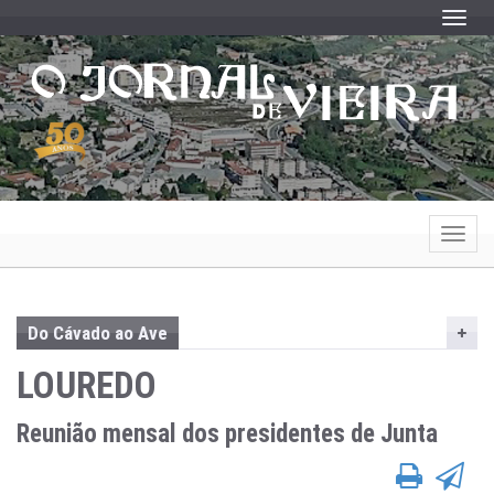
Toggle
Toggle
Do Cávado ao Ave
LOUREDO
Reunião mensal dos presidentes de Junta