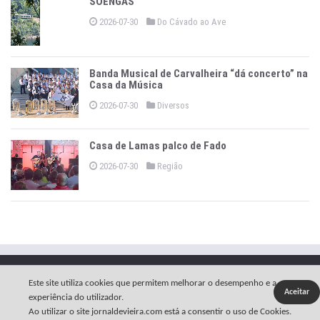
SOENGAS
2026-07-30
Do Cávado ao Ave
Banda Musical de Carvalheira “dá concerto” na
Casa da Música
2026-07-30
Diversos
Casa de Lamas palco de Fado
2026-07-30
Região
Copyright © 2026 -
O Jornal de Vieira
.
Política Privacidade
Este site utiliza cookies que permitem melhorar o desempenho e a
Aceitar
Estatuto Editorial
Ficha Técnica
Contactos
experiência do utilizador.
Ao utilizar o site jornaldevieira.com está a consentir o uso de Cookies.
Arciprestado
Links Úteis