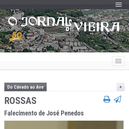
Toggle
Toggle
Do Cávado ao Ave
ROSSAS
Falecimento de José Penedos