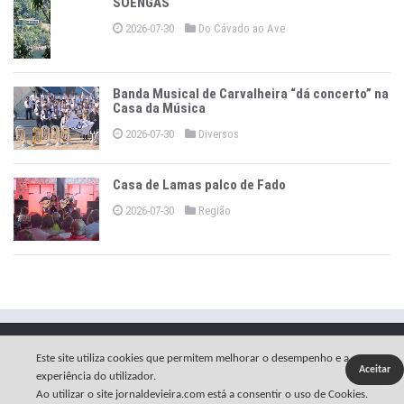
SOENGAS
2026-07-30
Do Cávado ao Ave
Banda Musical de Carvalheira “dá concerto” na
Casa da Música
2026-07-30
Diversos
Casa de Lamas palco de Fado
2026-07-30
Região
Copyright © 2026 -
O Jornal de Vieira
.
Política Privacidade
Este site utiliza cookies que permitem melhorar o desempenho e a
Aceitar
Estatuto Editorial
Ficha Técnica
Contactos
experiência do utilizador.
Ao utilizar o site jornaldevieira.com está a consentir o uso de Cookies.
Arciprestado
Links Úteis