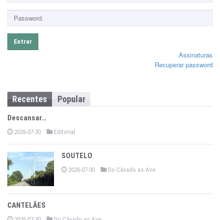
Entrar
Assinaturas
Recuperar password
Recentes
Popular
Descansar…
2026-07-30
Editorial
SOUTELO
2026-07-30
Do Cávado ao Ave
CANTELÃES
2026-07-30
Do Cávado ao Ave