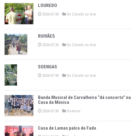
LOUREDO
2026-07-30
Do Cávado ao Ave
RUIVÃES
2026-07-30
Do Cávado ao Ave
SOENGAS
2026-07-30
Do Cávado ao Ave
Banda Musical de Carvalheira “dá concerto” na
Casa da Música
2026-07-30
Diversos
Casa de Lamas palco de Fado