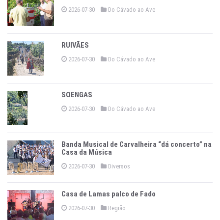
2026-07-30
Do Cávado ao Ave
RUIVÃES
2026-07-30
Do Cávado ao Ave
SOENGAS
2026-07-30
Do Cávado ao Ave
Banda Musical de Carvalheira “dá concerto” na
Casa da Música
2026-07-30
Diversos
Casa de Lamas palco de Fado
2026-07-30
Região