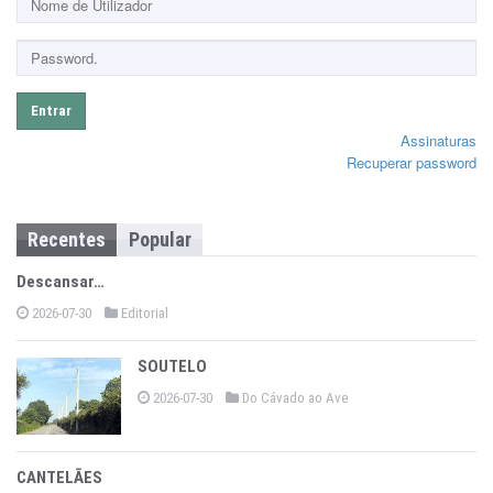
Entrar
Assinaturas
Recuperar password
Recentes
Popular
Descansar…
2026-07-30
Editorial
SOUTELO
2026-07-30
Do Cávado ao Ave
CANTELÃES