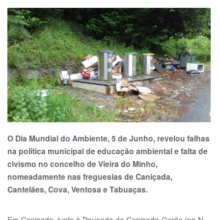
O Dia Mundial do Ambiente, 5 de Junho, revelou falhas
na política municipal de educação ambiental e falta de
ci­vis­mo no concelho de Vieira do Minho,
nomeadamente nas freguesias de Cani­çada,
Cantelães, Co­va, Ventosa e Tabuaças.
Em Caniçada, junto à Pousada da Caniçada-Gerês (na N