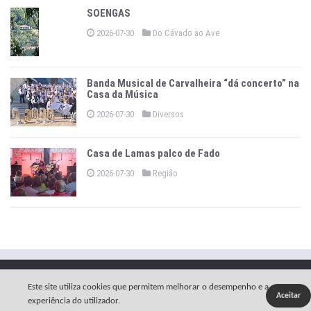
SOENGAS
2026-07-30
Do Cávado ao Ave
Banda Musical de Carvalheira “dá concerto” na
Casa da Música
2026-07-30
Diversos
Casa de Lamas palco de Fado
2026-07-30
Região
Copyright © 2026 -
O Jornal de Vieira
.
Política Privacidade
Este site utiliza cookies que permitem melhorar o desempenho e a
Aceitar
Estatuto Editorial
Ficha Técnica
Contactos
experiência do utilizador.