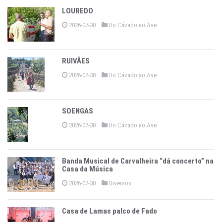
LOUREDO
2026-07-30
Do Cávado ao Ave
RUIVÃES
2026-07-30
Do Cávado ao Ave
SOENGAS
2026-07-30
Do Cávado ao Ave
Banda Musical de Carvalheira “dá concerto” na
Casa da Música
2026-07-30
Diversos
Casa de Lamas palco de Fado